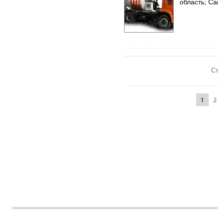
область; С
Ст
1
2