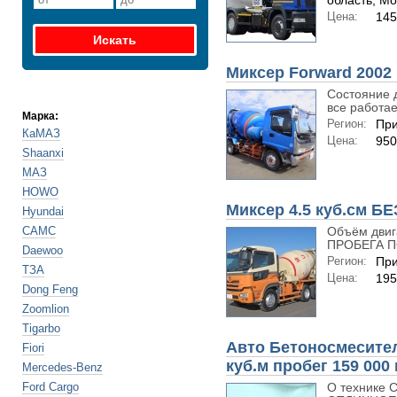
область; Мо
Цена:
145
Миксер Forward 2002 
Состояние 
все работает
Марка:
Регион:
При
КаМАЗ
Цена:
950
Shaanxi
МАЗ
HOWO
Миксер 4.5 куб.см Б
Hyundai
CAMC
Объём двиг
ПРОБЕГА ПО
Daewoo
Регион:
При
ТЗА
Цена:
195
Dong Feng
Zoomlion
Tigarbo
Авто Бетоносмесител
Fiori
куб.м пробег 159 000 
Mercedes-Benz
Ford Cargo
О технике С