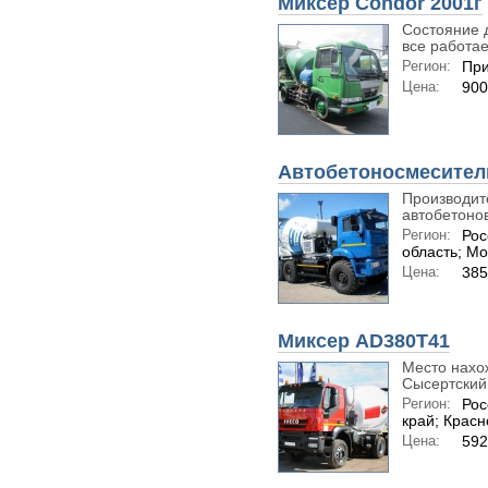
Миксер Condor 2001г
Состояние 
все работает
Регион:
При
Цена:
900
Автобетоносмесител
Производит
автобетонов
Регион:
Рос
область; Мо
Цена:
385
Миксер AD380T41
Место нахо
Сысертский 
Регион:
Рос
край; Крас
Цена:
592