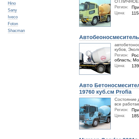
ОТЛИЧНОЕ, 
Hino
Регион:
При
Sany
Цена:
115
Iveco
Foton
Shacman
Автобеоносмеситель
автобетонос
кубов, Экол
Регион:
Рос
область; Мо
Цена:
139
Авто Бетоносмеситель
19760 куб.см Profia
Состояние 
все работает
Регион:
При
Цена:
185