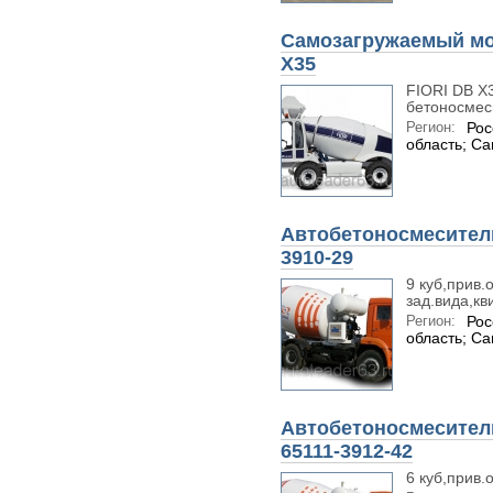
Cамозагружаемый м
X35
FIORI DB X
бетоносмеси
Регион:
Рос
область; С
Автобетоносмеситель
3910-29
9 куб,прив.
зад.вида,кв
Регион:
Рос
область; С
Автобетоносмеситель
65111-3912-42
6 куб,прив.