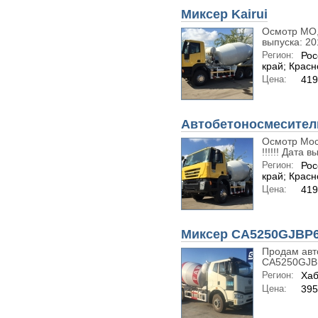
Миксер Kairui
Осмотр МО, 
выпуска: 20
Регион:
Рос
край; Крас
Цена:
419
Автобетоносмесител
Осмотр Мос
!!!!!! Дата в
Регион:
Рос
край; Крас
Цена:
419
Миксер CA5250GJBP
Продам авт
CA5250GJBP
Регион:
Хаб
Цена:
395