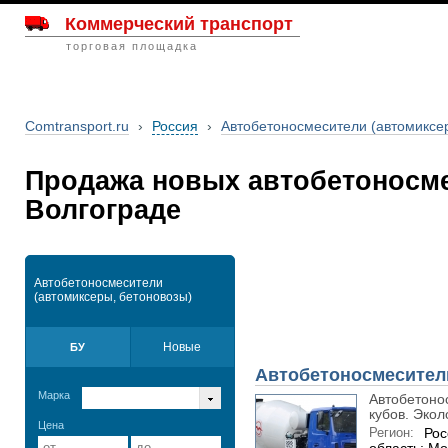
Коммерческий транспорт
торговая площадка
Comtransport.ru
›
Россия
›
Автобетоносмесители (автомиксе
Продажа новых автобетоносме
Волгограде
Автобетоносмесители
(автомиксеры, бетоновозы)
Новые
БУ
Автобетоносмесител
Марка
Автобетонос
кубов. Экол
Цена
Регион:
Рос