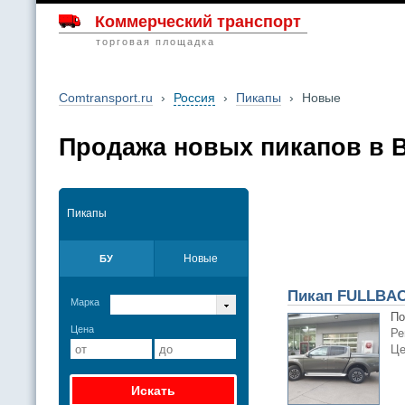
Коммерческий транспорт
торговая площадка
Comtransport.ru
›
Россия
›
Пикапы
›
Новые
Продажа новых пикапов в 
Пикапы
Новые
БУ
Пикап FULLBAC
Марка
По
Цена
Ре
Це