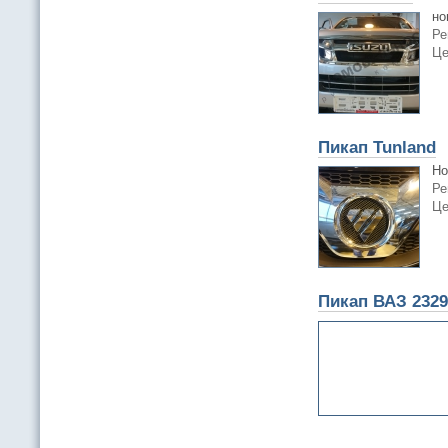
но
Ре
Це
Пикап Tunland
Но
Ре
Це
Пикап ВАЗ 2329