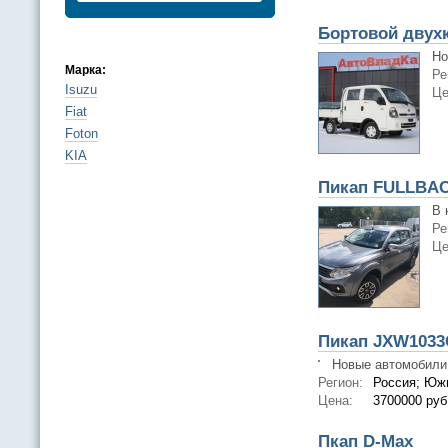
Бортовой двухк
Но
Марка:
Ре
Isuzu
Це
Fiat
Foton
KIA
Пикап FULLBACK
В 
Ре
Це
Пикап JXW103
Новые автомобили 
Регион:
Россия; Южн
Цена:
3700000 руб
Пкап D-Max