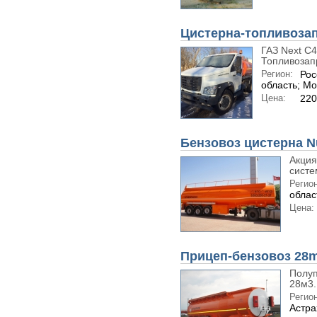
Цистерна-топливоза
ГАЗ Next C4
Топливозап
Регион:
Рос
область; Мо
Цена:
220
Бензовоз цистерна N
Акция
систе
Регион
облас
Цена:
Прицеп-бензовоз 28m
Полуп
28м3.
Регион
Астра