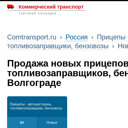
Коммерческий транспорт
торговая площадка
Comtransport.ru
›
Россия
›
Прицепы 
топливозаправщики, бензовозы
›
Но
Продажа новых прицепов 
топливозаправщиков, бе
Волгограде
Прицепы - автоцистерны,
топливозаправщики, бензовозы
Новые
БУ