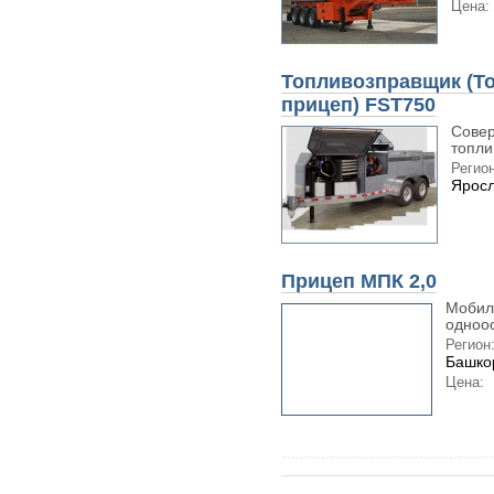
Цена:
Топливозправщик (Т
прицеп) FST750
Совер
топли
Регион
Яросл
Прицеп МПК 2,0
Мобил
одноос
Регион
Башко
Цена: