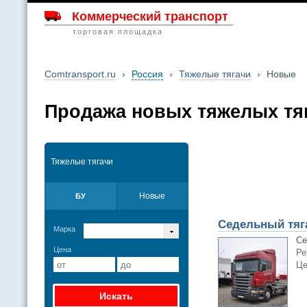
Коммерческий транспорт
торговая площадка
Comtransport.ru
›
Россия
›
Тяжелые тягачи
›
Новые
Продажа новых тяжелых тяг
Тяжелые тягачи
Новые
БУ
Седельный тяга
Марка
Се
Цена
Ре
Це