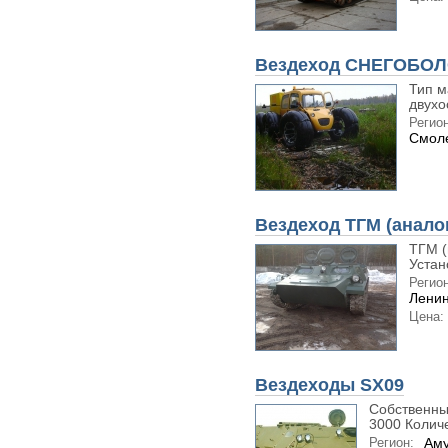
Вездеход СНЕГОБО
Тип м
двухо
Регион
Смоле
Вездеход ТГМ (аналог
ТГМ (
Устан
Регион
Ленин
Цена:
Вездеходы SX09
Собственный
3000 Количе
Регион:
Аму