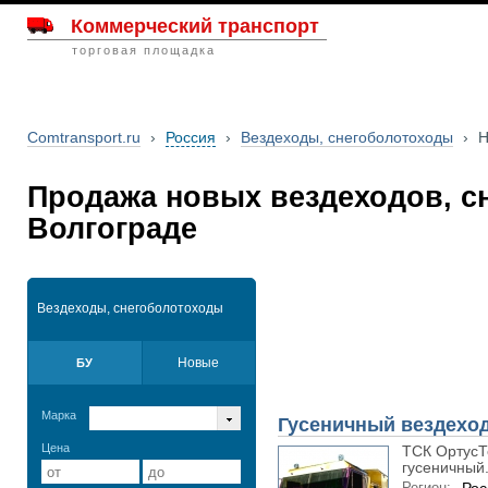
Коммерческий транспорт
торговая площадка
Comtransport.ru
›
Россия
›
Вездеходы, снегоболотоходы
›
Н
Продажа новых вездеходов, с
Волгограде
Вездеходы, снегоболотоходы
Новые
БУ
Марка
Гусеничный вездеход
Цена
ТСК ОртусТе
гусеничный.
Регион: