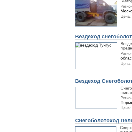
"Автор
Регион
Моско
Цена:
Вездеход снегоболот
Везд
предн
Регион
облас
Цена:
Вездеход Снегоболо
Снего
шинах
Регион
Пермс
Цена:
Снегоболотоход Пел
Сверх