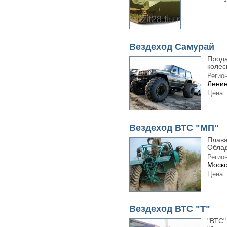
Вездеход Самурай
Прода
колес
Регион
Ленин
Цена:
Вездеход ВТС "МП"
Плава
Облад
Регион
Моско
Цена:
Вездеход ВТС "Т"
"ВТС"