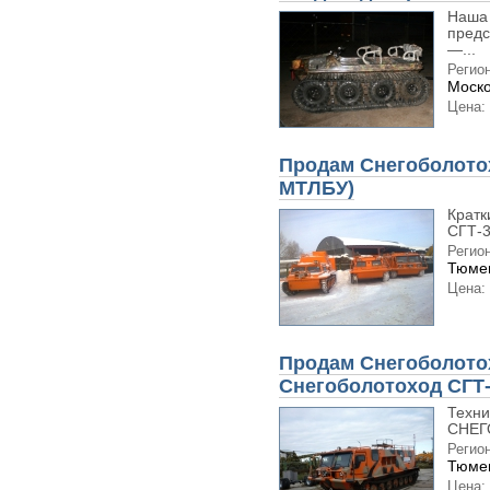
Наша
предс
—...
Регион
Моско
Цена:
Продам Снегоболотох
МТЛБУ)
Кратк
СГТ-3
Регион
Тюмен
Цена:
Продам Снегоболотох
Снегоболотоход СГТ
Техни
СНЕГ
Регион
Тюмен
Цена: