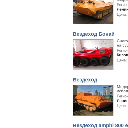
Регион
Ленин
Цена:
Вездеход Бонай
Снего
на суш
Регион
Киров
Цена:
Вездеход
Модер
испол
Регион
Ленин
Цена:
Вездеход amphi 800 e