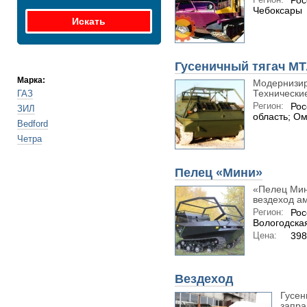
Рос
Чебоксары
Гусеничный тягач М
Марка:
Модернизир
Технические
ГАЗ
Регион:
Рос
ЗИЛ
область; Ом
Bedford
Четра
Пелец «Мини»
«Пелец Мин
вездеход а
Регион:
Рос
Вологодска
Цена:
398
Вездеход
Гусен
запра