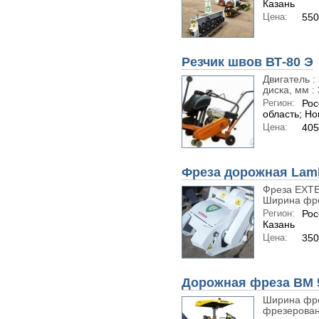
Казань
Цена:
550
Резчик швов ВТ-80 Э
Двигатель :
диска, мм : 
Регион:
Рос
область; Н
Цена:
405
Фреза дорожная Lamb
Фреза EXTE
Ширина фре
Регион:
Рос
Казань
Цена:
350
Дорожная фреза BM 
Ширина фре
фрезеровани