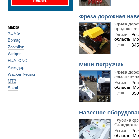
Фреза дорожная нав
Фреза доро
Марка:
предназначе
XCMG
Регион:
Рос
область; Мо
Bomag
Цена:
345
Zoomlion
Wirtgen
HUATONG
Мини-погрузчик
Амкодор
Фреза доро
Wacker Neuson
самонивелир
МТЗ
Регион:
Рос
область; Мо
Sakai
Цена:
350
Навесное оборудован
Глубина фр
Стандартная
Регион:
Рос
область; Мо