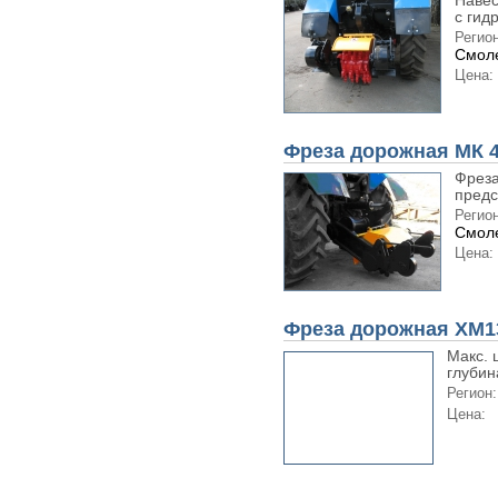
Навес
с гид
Регион
Смоле
Цена:
Фреза дорожная МК 
Фреза
предс
Регион
Смоле
Цена:
Фреза дорожная XM1
Макс. 
глубин
Регион:
Цена: