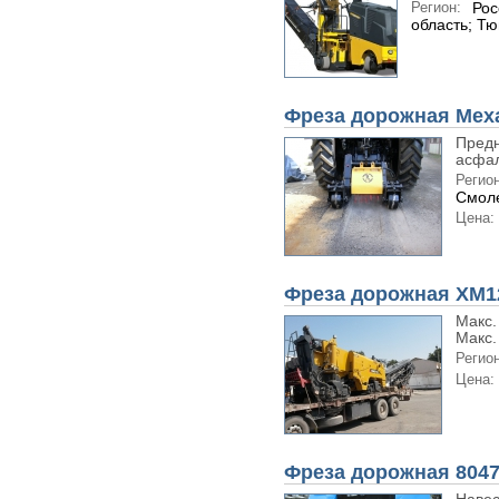
Регион:
Рос
область; Т
Фреза дорожная Мех
Предн
асфал
Регион
Смоле
Цена:
Фреза дорожная XM1
Макс.
Макс.
Регион
Цена:
Фреза дорожная 804