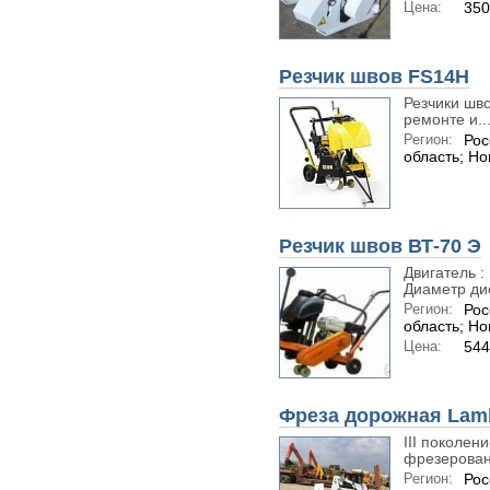
Цена:
350
Резчик швов FS14H
Резчики шво
ремонте и..
Регион:
Рос
область; Н
Резчик швов ВТ-70 Э
Двигатель :
Диаметр дис
Регион:
Рос
область; Н
Цена:
544
Фреза дорожная Lam
III поколе
фрезерован
Регион:
Рос