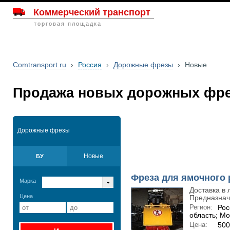
Коммерческий транспорт
торговая площадка
Comtransport.ru
›
Россия
›
Дорожные фрезы
›
Новые
Продажа новых дорожных фре
Дорожные фрезы
Новые
БУ
Фреза для ямочного 
Марка
Доставка в 
Цена
Предназначе
Регион:
Рос
область; Мо
Цена:
500