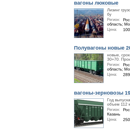
вагоны люковые
Лизинг груз
бу
Регион:
Рос
область; Мо
Цена:
100
Полувагоны новые 20
новые, срок
30+70. Прои
Регион:
Рос
область; Мо
Цена:
289
вагоны-зерновозы 19
Год выпуска
объем 112 м
Регион:
Рос
Казань
Цена:
250