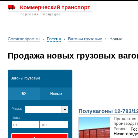
Коммерческий транспорт
торговая площадка
Comtransport.ru
›
Россия
›
Вагоны грузовые
›
Новые
Продажа новых грузовых ваго
Вагоны грузовые
Новые
БУ
Марка
Полувагоны 12-783/12
Цена
Продаются 
производства
Регион:
Рос
Нижегородс