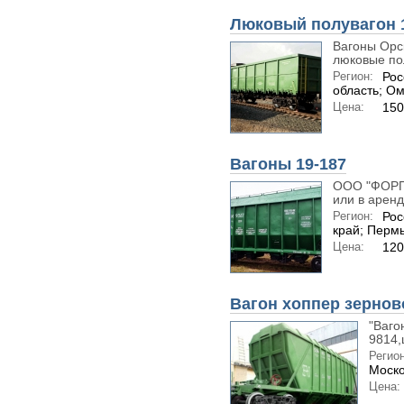
Люковый полувагон 
Вагоны Орс
люковые пол
Регион:
Рос
область; Ом
Цена:
150
Вагоны 19-187
ООО "ФОРПО
или в аренд
Регион:
Рос
край; Перм
Цена:
120
Вагон хоппер зернов
"Ваго
9814,
Регион
Моско
Цена: