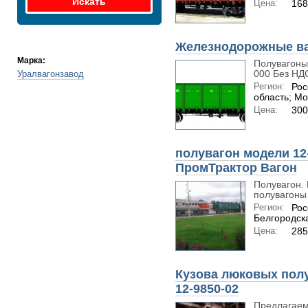
Цена:
168
Железнодорожные ва
Марка:
Полувагоны
000 Без НДС
Уралвагонзавод
Регион:
Рос
область; Мо
Цена:
300
полувагон модели 12
ПромТрактор Вагон
Полувагон.
полувагоны 
Регион:
Рос
Белгородск
Цена:
285
Кузова люковых пол
12-9850-02
Предлагаем