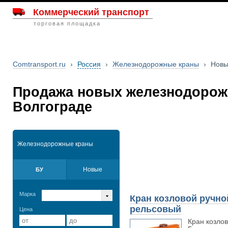
Коммерческий транспорт
торговая площадка
Comtransport.ru
›
Россия
›
Железнодорожные краны
›
Нов
Продажа новых железнодорож
Волгограде
Железнодорожные краны
Новые
БУ
Марка
Кран козловой ручно
рельсовый
Цена
Кран козло