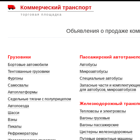
Коммерческий транспорт
торговая площадка
Объявления о продаже ком
Грузовики
Пассажирский автотрансп
Бортовые автомобили
Автобусы
Тентованные грузовики
Микроавтобусы
Фургоны
Специальные автобусы
Самосвалы
Запасные части и комплектующи
для автобусов, микроавтобусов
Автоплатформы
Седельные тягачи с полуприцепом
Железнодорожный трансп
Автопоезда
Тепловозы и электровозы
Шасси
Вагоны грузовые
Вэны
Вагоны пассажирские
Пикапы
Цистерны железнодорожные
Рефрижераторы
Путевые ремонтные машины