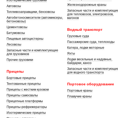
Изотермические грузовики
Железнодорожные краны
Автовозы
Запасные части и комплектующи
Топливозаправщики, бензовозы
для тепловозов, электровозов,
Автобетоносмесители (автомиксеры,
вагонов
бетоновозы)
Цементовозы
Водный транспорт
Битумовозы
Грузовые суда
Пищевые автоцистерны
Пассажирские суда, теплоходы
Лесовозы
Катера, лодки моторные
Запасные части и комплектующие
Яхты
для грузовиков
Лодки весельные и надувные,
Прочие грузовики
байдарки, каноэ
Запасные части и комплектующи
Прицепы
для водного транспорта
Бортовые прицепы
Тентованные прицепы
Портовое оборудование
Прицепы с жестким кузовом
Портовые краны
Прицепы самосвалы
Плавучие краны
Прицепные платформы
Прицепы-рефрижераторы
Изотермические прицепы